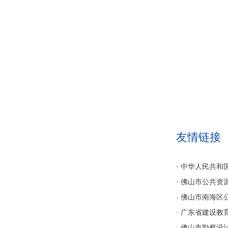
智建南海 
区建筑业协
五届六次理
2026-05-25
友情链接
· 中华人民共
· 佛山市公共资
· 佛山市南海
· 广东省建设教
· 佛山市勘察设