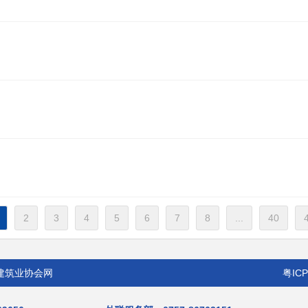
2
3
4
5
6
7
8
...
40
市南海区建筑业协会网
粤ICP