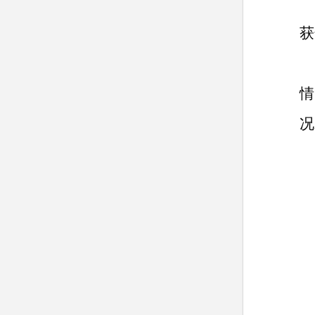
获
情
况